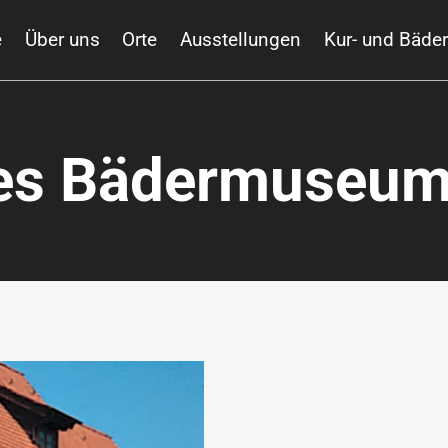
e
Über uns
Orte
Ausstellungen
Kur- und Bäde
hes Bädermuseu