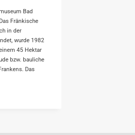
ndmuseum Bad
Das Fränkische
h in der
indet, wurde 1982
 seinem 45 Hektar
ude bzw. bauliche
Frankens. Das